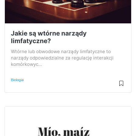
Jakie są wtórne narządy
limfatyczne?
Wtórne lub obwodowe narządy limfatyczne to
narządy odpowiedzialne za regulację interakcji
komórkowyc...
Biologia