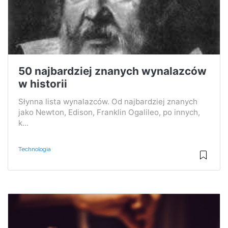
50 najbardziej znanych wynalazców
w historii
Słynna lista wynalazców. Od najbardziej znanych
jako Newton, Edison, Franklin Ogalileo, po innych,
k...
Technologia