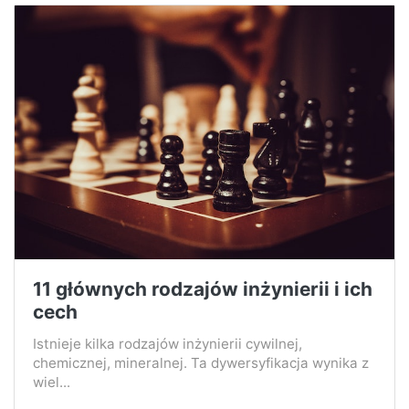
11 głównych rodzajów inżynierii i ich
cech
Istnieje kilka rodzajów inżynierii cywilnej,
chemicznej, mineralnej. Ta dywersyfikacja wynika z
wiel...