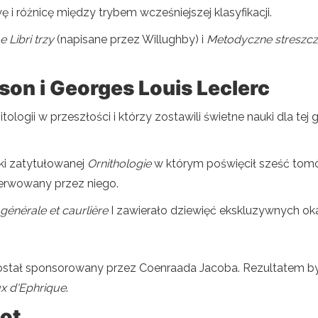
i różnicę między trybem wcześniejszej klasyfikacji.
 Libri trzy
(napisane przez Willughby) i
Metodyczne streszcz
son i Georges Louis Leclerc
logii w przeszłości i którzy zostawili świetne nauki dla tej 
ki zatytułowanej
Ornithologie
w którym poświęcił sześć tomó
serwowany przez niego.
 générale et caurlière
I zawierało dziewięć ekskluzywnych ok
nt został sponsorowany przez Coenraada Jacoba. Rezultatem 
ux d'Ephrique
.
lot