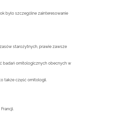
epok było szczególne zainteresowanie
asów starożytnych, prawie zawsze
ność badań ornitologicznych obecnych w
 także część ornitologii.
Francji.