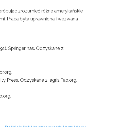
i próbując zrozumieć różne amerykańskie
nymi. Praca była uprawniona i wezwana
91). Springer nas. Odzyskane z:
or.org.
ity Press. Odzyskane z: agris.Fao.org.
o.org.