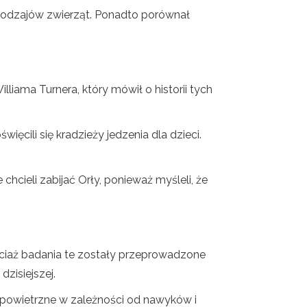
 rodzajów zwierząt. Ponadto porównał
liama Turnera, który mówił o historii tych
ęcili się kradzieży jedzenia dla dzieci.
chcieli zabijać Orły, ponieważ myśleli, że
hociaż badania te zostały przeprowadzone
dzisiejszej.
ę powietrzne w zależności od nawyków i