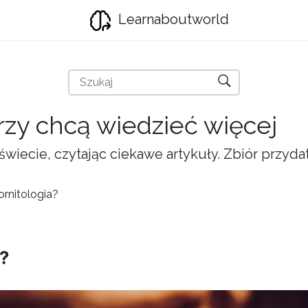
Learnaboutworld
órzy chcą wiedzieć więcej
świecie, czytając ciekawe artykuły. Zbiór przyd
ornitologia?
a?