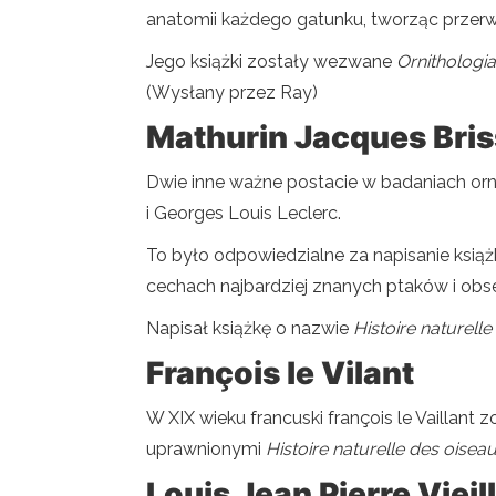
anatomii każdego gatunku, tworząc przerwę 
Jego książki zostały wezwane
Ornithologiae
(Wysłany przez Ray)
Mathurin Jacques Bris
Dwie inne ważne postacie w badaniach ornito
i Georges Louis Leclerc.
To było odpowiedzialne za napisanie książ
cechach najbardziej znanych ptaków i ob
Napisał książkę o nazwie
Histoire naturelle
François le Vilant
W XIX wieku francuski françois le Vailla
uprawnionymi
Histoire naturelle des oisea
Louis Jean Pierre Vieil