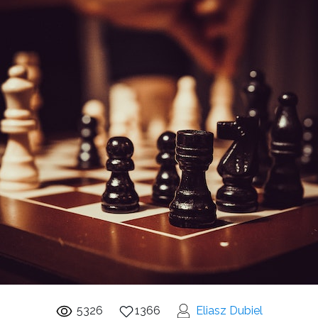
5326
1366
Eliasz Dubiel