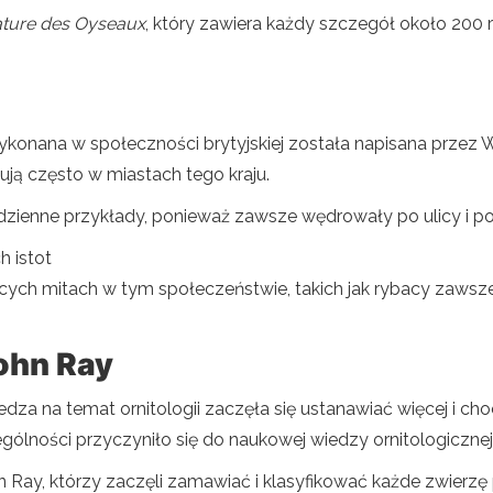
Nature des Oyseaux
, który zawiera każdy szczegół około 200
onana w społeczności brytyjskiej została napisana przez Wil
pują często w miastach tego kraju.
ienne przykłady, ponieważ zawsze wędrowały po ulicy i poświ
h istot
jących mitach w tym społeczeństwie, takich jak rybacy zawsze 
John Ray
iedza na temat ornitologii zaczęła się ustanawiać więcej i c
gólności przyczyniło się do naukowej wiedzy ornitologicznej 
n Ray, którzy zaczęli zamawiać i klasyfikować każde zwierz