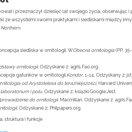
rwował i przeznaczył dziesięć lat swojego życia, obserwując 
ążki ze wszystkimi swoimi praktykami i siedliskami między in
e Northern
.
Koncepcja siedliska w ornitologii. W
Obecna ornitologia
(PP. 35-
stawy ornitologii
. Odzyskane z: agris.Fao.org.
Koncepcje gatunków w ornitologii.
Kondor
, 1-14. Odzyskany z: jst
rnitologia od Arystotelesa do teraźniejszości
. Harvard Univers
 laboratorium i polu
. Odzyskane z: książki.Google.Jest.
rowadzenie do ornitologii
. Macmillan. Odzyskane z: agris.Fa
nitologii
. Odzyskane z: Philpapers.org.
, struktura i funkcje