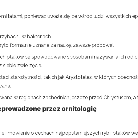
głymi latami, ponieważ uważa się, że wśród ludzi wszystkich 
grzybach i w bakteriach
było formalnie uznane za naukę, zawsze próbowali.
ch ptaków są spowodowane sposobami nazywania ich od cz
siebie zwierzęcia.
ostaci starożytności, takich jak Arystoteles, w których obec
wana.
owana w regionach zachodnich jeszcze przed Chrystusem, a to
eprowadzone przez ornitologię
e i mówienie o cechach najpopularniejszych ryb i ptaków we 