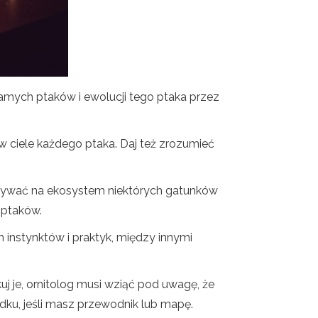
amych ptaków i ewolucji tego ptaka przez
e w ciele każdego ptaka. Daj też zrozumieć
pływać na ekosystem niektórych gatunków
 ptaków.
h instynktów i praktyk, między innymi
uj je, ornitolog musi wziąć pod uwagę, że
padku, jeśli masz przewodnik lub mapę.