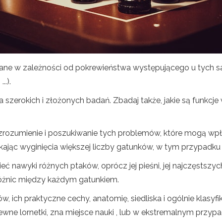
wane w zależności od pokrewieństwa występującego u tych s
..).
ia szerokich i złożonych badań. Zbadaj także, jakie są funkcj
a zrozumienie i poszukiwanie tych problemów, które mogą w
ikając wyginięcia większej liczby gatunków, w tym przypadku
ć nawyki różnych ptaków, oprócz jej pieśni, jej najczęstszyc
różnic między każdym gatunkiem.
 ich praktyczne cechy, anatomię, siedliska i ogólnie klasyfik
ł pewne lornetki, zna miejsce nauki , lub w ekstremalnym przy