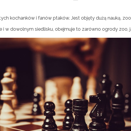
ych kochanków i fanów ptaków. Jest objęty dużą nauką, zool
e i w dowolnym siedlisku, obejmuje to zarówno ogrody zoo, ja