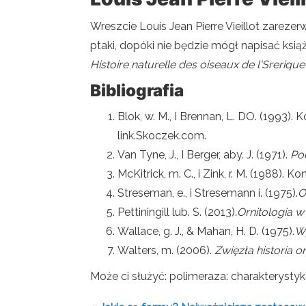
Wreszcie Louis Jean Pierre Vieillot zareze
ptaki, dopóki nie będzie mógł napisać ksi
Histoire naturelle des oiseaux de l'Sreriqu
Bibliografia
Blok, w. M., I Brennan, L. DO. (1993). 
link.Skoczek.com.
Van Tyne, J., I Berger, aby. J. (1971).
Pod
McKitrick, m. C., i Zink, r. M. (1988). 
Streseman, e., i Stresemann i. (1975).
O
Pettiningill lub. S. (2013).
Ornitologia w
Wallace, g. J., & Mahan, H. D. (1975).
Wp
Walters, m. (2006).
Zwięzła historia or
Może ci służyć: polimeraza: charakterystyka