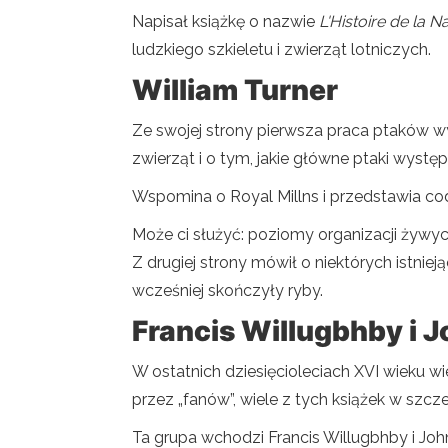
Napisał książkę o nazwie
L'Histoire de la 
ludzkiego szkieletu i zwierząt lotniczych.
William Turner
Ze swojej strony pierwsza praca ptaków wyk
zwierząt i o tym, jakie główne ptaki wystę
Wspomina o Royal Millns i przedstawia codz
Może ci służyć: poziomy organizacji żywyc
Z drugiej strony mówił o niektórych istnie
wcześniej skończyły ryby.
Francis Willugbhby i 
W ostatnich dziesięcioleciach XVI wieku w
przez „fanów”, wiele z tych książek w szcze
Ta grupa wchodzi Francis Willugbhby i Joh