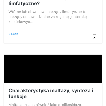
limfatyczne?
Wtórne lub obwodowe narządy limfatyczne to
narządy odpowiedzialne za regulację interakcji
komórkowyc...
Biologia
Charakterystyka maltazy, synteza i
funkcje
Maltaza, znana również jako α-glikosidaza,