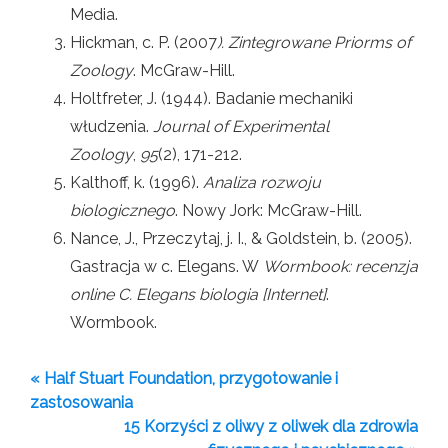
Media.
Hickman, c. P. (2007
). Zintegrowane Priorms of
Zoology
. McGraw-Hill.
Holtfreter, J. (1944). Badanie mechaniki
włudzenia.
Journal of Experimental
Zoology
,
95
(2), 171-212.
Kalthoff, k. (1996).
Analiza rozwoju
biologicznego
. Nowy Jork: McGraw-Hill.
Nance, J., Przeczytaj, j. I., & Goldstein, b. (2005).
Gastracja w c. Elegans. W
Wormbook: recenzja
online C. Elegans biologia [Internet]
.
Wormbook.
« Half Stuart Foundation, przygotowanie i
zastosowania
15 Korzyści z oliwy z oliwek dla zdrowia