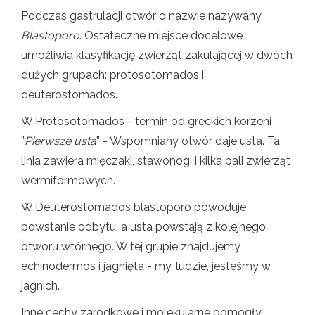
Podczas gastrulacji otwór o nazwie nazywany
Blastoporo
. Ostateczne miejsce docelowe
umożliwia klasyfikację zwierząt zakulającej w dwóch
dużych grupach: protosotomados i
deuterostomados.
W Protosotomados - termin od greckich korzeni
”
Pierwsze usta
” - Wspomniany otwór daje usta. Ta
linia zawiera mięczaki, stawonogi i kilka pali zwierząt
wermiformowych.
W Deuterostomados blastoporo powoduje
powstanie odbytu, a usta powstają z kolejnego
otworu wtórnego. W tej grupie znajdujemy
echinodermos i jagnięta - my, ludzie, jesteśmy w
jagnich.
Inne cechy zarodkowe i molekularne pomogły