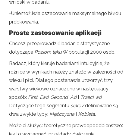
wnioski w badaniu.
-Uniemożliwia oszacowanie maksymalnego błędu
próbkowania.
Proste zastosowanie aplikacji
Chcesz przeprowadzić badanie statystyczne
dotyczące
Poziom lęku
W populacji 2000 osób.
Badacz, który kieruje badaniami intuicyjnie, że
różnice w wynikach należy znaleźć w zależności od
wieku i płci. Dlatego postanawia utworzyć trzy
warstwy wiekowe oznaczone w następujący
sposób:
First_Ead
,
Second_Ad
I
Trzeci_ad
.
Dotyczące tego segmentu
seks
Zdefiniowane są
dwa zwykłe typy:
Mężczyzna
I
Kobieta
.
Może ci służyć: teoretyczne prawdopodobieństwo:
jak to wyciągnąć, przykłady, ćwiczenia