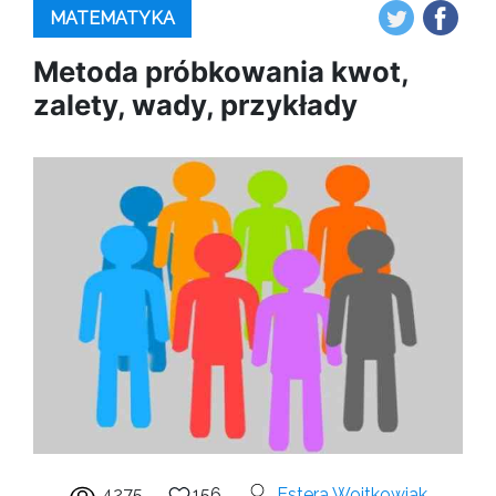
MATEMATYKA
Metoda próbkowania kwot,
zalety, wady, przykłady
4275
156
Estera Wojtkowiak