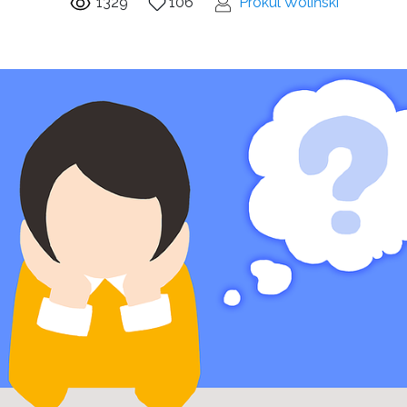
1329
106
Prokul Woliński