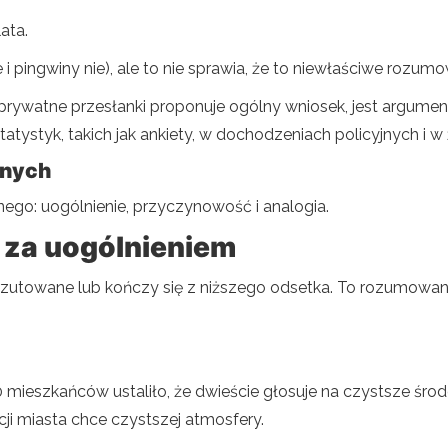
ata.
 i pingwiny nie), ale to nie sprawia, że ​​to niewłaściwe rozum
prywatne przesłanki proponuje ogólny wniosek, jest argume
tystyk, takich jak ankiety, w dochodzeniach policyjnych i w
jnych
nego: uogólnienie, przyczynowość i analogia.
 za uogólnieniem
rzutowane lub kończy się z niższego odsetka. To rozumowani
 mieszkańców ustaliło, że dwieście głosuje na czystsze śro
i miasta chce czystszej atmosfery.