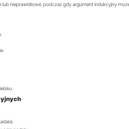
 lub nieprawidłowe, podczas gdy argument indukcyjny mo
.
e.
elsku.
cyjnych
adała.