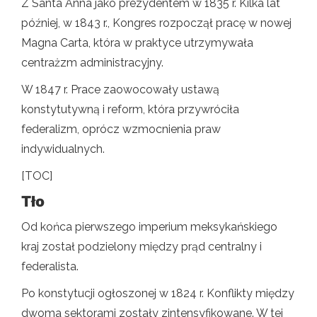
Z Santa Anna jako prezydentem w 1835 r. Kilka lat
później, w 1843 r., Kongres rozpoczął pracę w nowej
Magna Carta, która w praktyce utrzymywała
centrażzm administracyjny.
W 1847 r. Prace zaowocowały ustawą
konstytutywną i reform, która przywróciła
federalizm, oprócz wzmocnienia praw
indywidualnych.
[TOC]
Tło
Od końca pierwszego imperium meksykańskiego
kraj został podzielony między prąd centralny i
federalista.
Po konstytucji ogłoszonej w 1824 r. Konflikty między
dwoma sektorami zostały zintensyfikowane. W tej