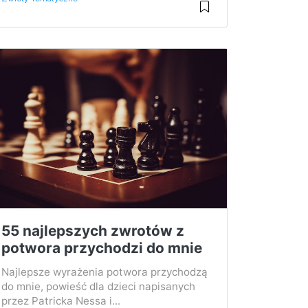
55 najlepszych zwrotów z
potwora przychodzi do mnie
Najlepsze wyrażenia potwora przychodzą
do mnie, powieść dla dzieci napisanych
przez Patricka Nessa i...