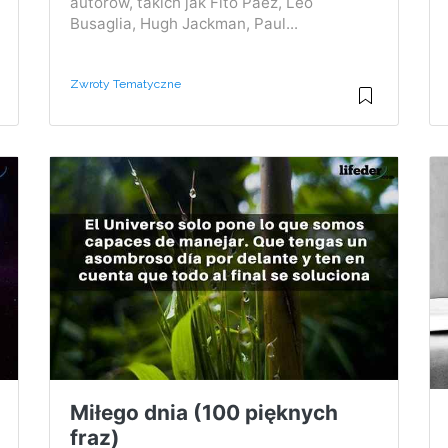
autorów, takich jak Fito Páez, Leo
Busaglia, Hugh Jackman, Paul...
Zwroty Tematyczne
Miłego dnia (100 pięknych
fraz)