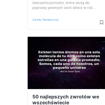
ćwiczeń/czynności, które służą do
poprawy pewnych cech dzieci w róż...
Zwroty Tematyczne
50 najlepszych zwrotów we
wszechświecie