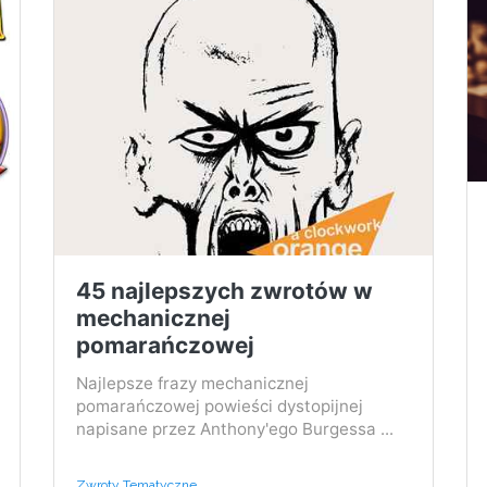
45 najlepszych zwrotów w
mechanicznej
pomarańczowej
Najlepsze frazy mechanicznej
pomarańczowej powieści dystopijnej
napisane przez Anthony'ego Burgessa ...
Zwroty Tematyczne