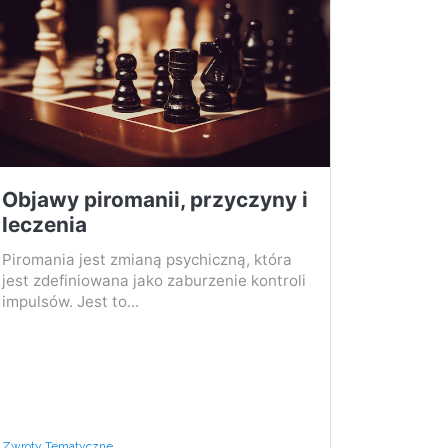
Objawy piromanii, przyczyny i
leczenia
Piromania jest zmianą psychiczną, która
jest zdefiniowana jako zaburzenie kontroli
impulsów. Jest to...
Zwroty Tematyczne