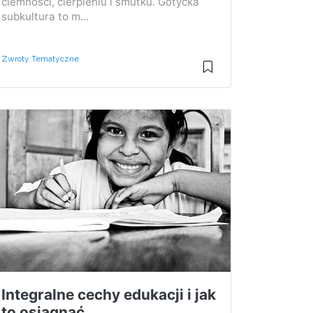
ciemności, cierpieniu i smutku. Gotycka
subkultura to m...
Zwroty Tematyczne
Integralne cechy edukacji i jak
to osiągnąć