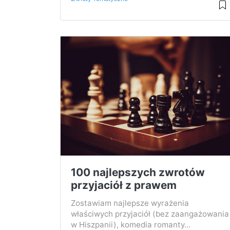
100 najlepszych zwrotów
przyjaciół z prawem
Zostawiam najlepsze wyrażenia
właściwych przyjaciół (bez zaangażowania
w Hiszpanii), komedia romanty...