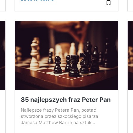
85 najlepszych fraz Peter Pan
Najlepsze frazy Petera Pan, postać
stworzona przez szkockiego pisarza
Jamesa Matthew Barrie na sztuk...