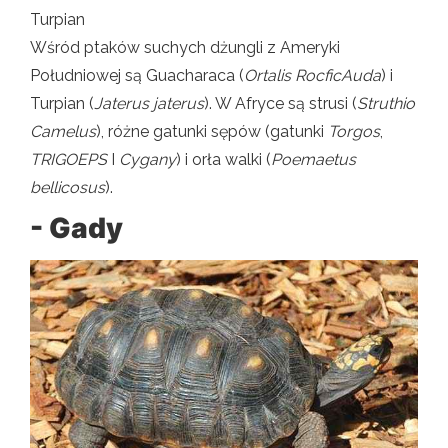
Turpian
Wśród ptaków suchych dżungli z Ameryki
Południowej są Guacharaca (
Ortalis RocficAuda
) i
Turpian (
Jaterus jaterus
). W Afryce są strusi (
Struthio
Camelus
), różne gatunki sępów (gatunki
Torgos
,
TRIGOEPS
I
Cygany
) i orła walki (
Poemaetus
bellicosus
).
- Gady