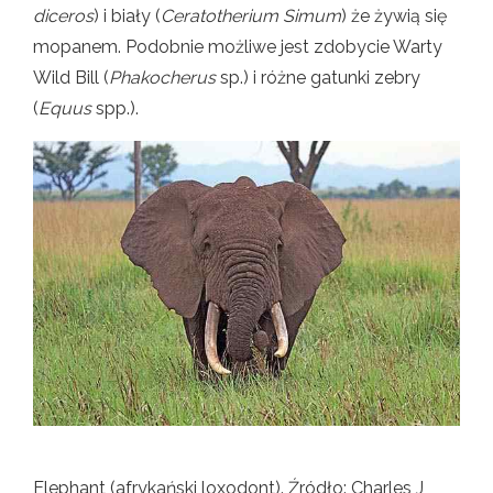
diceros
) i biały (
Ceratotherium Simum
) że żywią się
mopanem. Podobnie możliwe jest zdobycie Warty
Wild Bill (
Phakocherus
sp.) i różne gatunki zebry
(
Equus
spp.).
Elephant (afrykański loxodont). Źródło: Charles J