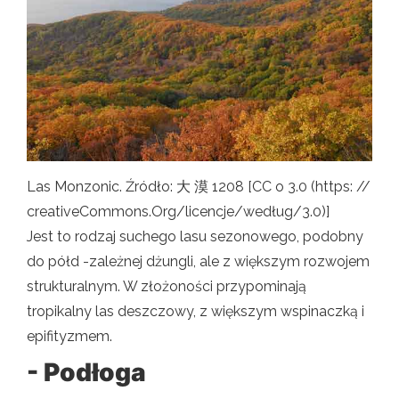
Las Monzonic. Źródło: 大 漠 1208 [CC o 3.0 (https: //
creativeCommons.Org/licencje/według/3.0)]
Jest to rodzaj suchego lasu sezonowego, podobny
do półd -zależnej dżungli, ale z większym rozwojem
strukturalnym. W złożoności przypominają
tropikalny las deszczowy, z większym wspinaczką i
epifityzmem.
- Podłoga