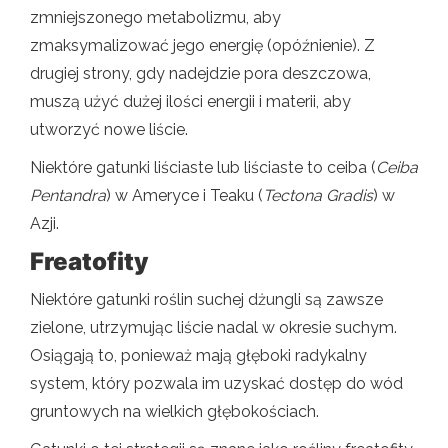
zmniejszonego metabolizmu, aby
zmaksymalizować jego energię (opóźnienie). Z
drugiej strony, gdy nadejdzie pora deszczowa,
muszą użyć dużej ilości energii i materii, aby
utworzyć nowe liście.
Niektóre gatunki liściaste lub liściaste to ceiba (
Ceiba
Pentandra
) w Ameryce i Teaku (
Tectona Gradis
) w
Azji.
Freatofity
Niektóre gatunki roślin suchej dżungli są zawsze
zielone, utrzymując liście nadal w okresie suchym.
Osiągają to, ponieważ mają głęboki radykalny
system, który pozwala im uzyskać dostęp do wód
gruntowych na wielkich głębokościach.