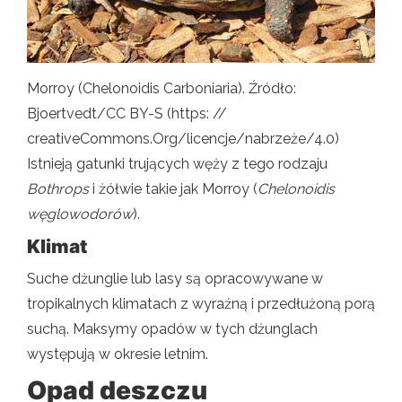
Morroy (Chelonoidis Carboniaria). Źródło:
Bjoertvedt/CC BY-S (https: //
creativeCommons.Org/licencje/nabrzeże/4.0)
Istnieją gatunki trujących węży z tego rodzaju
Bothrops
i żółwie takie jak Morroy (
Chelonoidis
węglowodorów
).
Klimat
Suche dżunglie lub lasy są opracowywane w
tropikalnych klimatach z wyraźną i przedłużoną porą
suchą. Maksymy opadów w tych dżunglach
występują w okresie letnim.
Opad deszczu