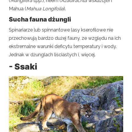
(
Mangifera
spp.), neem (
Azadirachta wskazuje
) i
Mahua (
Mahua Longifolia
).
Sucha fauna dżungli
Spinariarze lub spinnantowe lasy kserofilowe nie
przechowują bardzo dużej fauny, ze względu na ich
ekstremalne warunki deficytu temperatury i wody.
Jednak w dżunglach liściastych i, więcej.
- Ssaki