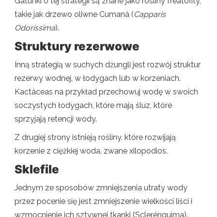
Gatunki o tej strategii są znane jako rośliny freatofity,
takie jak drzewo oliwne Cumaná (
Capparis
Odorissima
).
Struktury rezerwowe
Inną strategią w suchych dżungli jest rozwój struktur
rezerwy wodnej, w łodygach lub w korzeniach.
Kactáceas na przykład przechowuj wodę w swoich
soczystych łodygach, które mają śluz, które
sprzyjają retencji wody.
Z drugiej strony istnieją rośliny, które rozwijają
korzenie z ciężkiej woda, zwane xilopodios.
Sklefile
Jednym ze sposobów zmniejszenia utraty wody
przez pocenie się jest zmniejszenie wielkości liści i
wzmocnienie ich sztywnej tkanki (Sclerénquima).