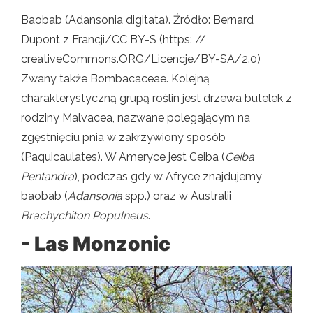
Baobab (Adansonia digitata). Źródło: Bernard
Dupont z Francji/CC BY-S (https: //
creativeCommons.ORG/Licencje/BY-SA/2.0)
Zwany także Bombacaceae. Kolejną
charakterystyczną grupą roślin jest drzewa butelek z
rodziny Malvacea, nazwane polegającym na
zgęstnięciu pnia w zakrzywiony sposób
(Paquicaulates). W Ameryce jest Ceiba (
Ceiba
Pentandra
), podczas gdy w Afryce znajdujemy
baobab (
Adansonia
spp.) oraz w Australii
Brachychiton Populneus
.
- Las Monzonic