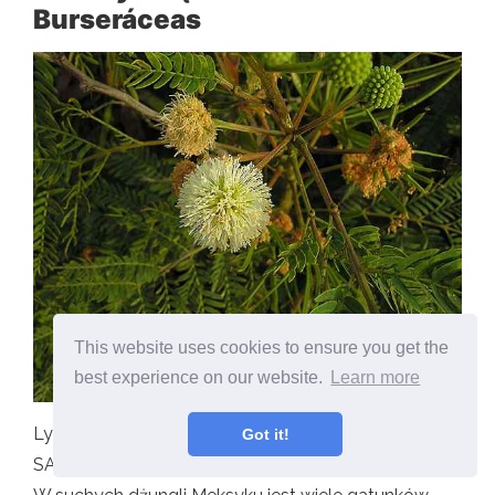
Burseráceas
This website uses cookies to ensure you get the
best experience on our website.
Learn more
Lysiloma divericatum. Źródło: Dick Culbert CC By-
Got it!
SA 2.0, Via Wikimedia Commons