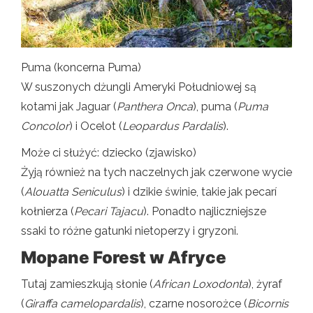
Puma (koncerna Puma)
W suszonych dżungli Ameryki Południowej są
kotami jak Jaguar (
Panthera Onca
), puma (
Puma
Concolor
) i Ocelot (
Leopardus Pardalis
).
Może ci służyć: dziecko (zjawisko)
Żyją również na tych naczelnych jak czerwone wycie
(
Alouatta Seniculus
) i dzikie świnie, takie jak pecarí
kołnierza (
Pecari Tajacu
). Ponadto najliczniejsze
ssaki to różne gatunki nietoperzy i gryzoni.
Mopane Forest w Afryce
Tutaj zamieszkują słonie (
African Loxodonta
), żyraf
(
Giraffa camelopardalis
), czarne nosorożce (
Bicornis