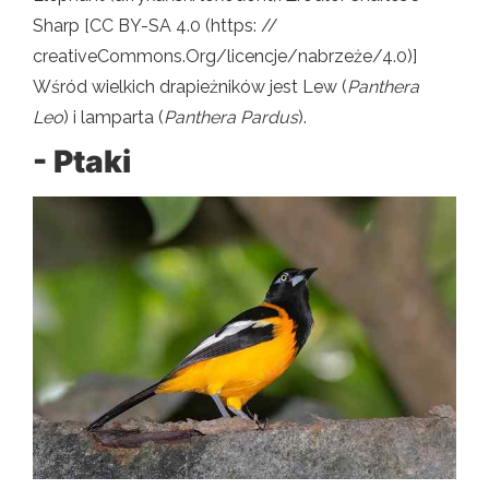
Sharp [CC BY-SA 4.0 (https: //
creativeCommons.Org/licencje/nabrzeże/4.0)]
Wśród wielkich drapieżników jest Lew (
Panthera
Leo
) i lamparta (
Panthera Pardus
).
- Ptaki