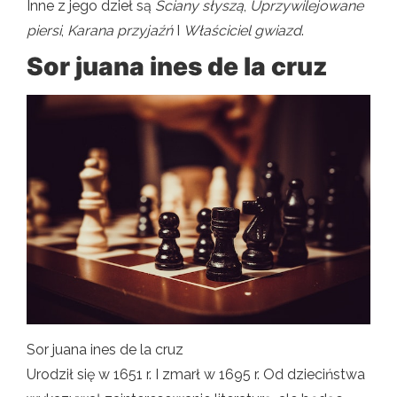
Inne z jego dzieł są
Ściany słyszą
,
Uprzywilejowane
piersi
,
Karana przyjaźń
I
Właściciel gwiazd
.
Sor juana ines de la cruz
Sor juana ines de la cruz
Urodził się w 1651 r. I zmarł w 1695 r. Od dzieciństwa