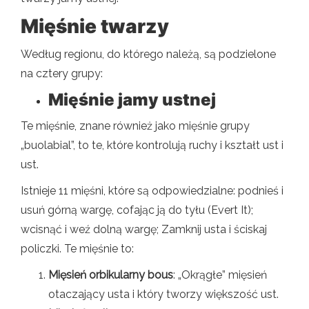
Mięśnie twarzy
Według regionu, do którego należą, są podzielone
na cztery grupy:
Mięśnie jamy ustnej
Te mięśnie, znane również jako mięśnie grupy
„buolabial”, to te, które kontrolują ruchy i kształt ust i
ust.
Istnieje 11 mięśni, które są odpowiedzialne: podnieś i
usuń górną wargę, cofając ją do tyłu (Evert It);
wcisnąć i weź dolną wargę; Zamknij usta i ściskaj
policzki. Te mięśnie to:
Mięsień orbikularny bous
: „Okrągłe” mięsień
otaczający usta i który tworzy większość ust.