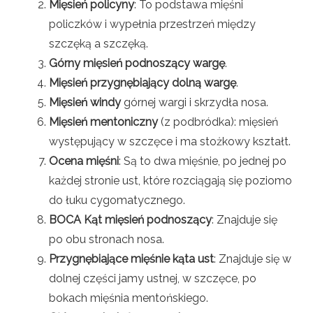
Mięsień policyny
: To podstawa mięśni
policzków i wypełnia przestrzeń między
szczęką a szczęką.
Górny mięsień podnoszący wargę
.
Mięsień przygnębiający dolną wargę
.
Mięsień windy
górnej wargi i skrzydła nosa.
Mięsień mentoniczny
(z podbródka): mięsień
występujący w szczęce i ma stożkowy kształt.
Ocena mięśni
: Są to dwa mięśnie, po jednej po
każdej stronie ust, które rozciągają się poziomo
do łuku cygomatycznego.
BOCA Kąt mięsień podnoszący
: Znajduje się
po obu stronach nosa.
Przygnębiające mięśnie kąta ust
: Znajduje się w
dolnej części jamy ustnej, w szczęce, po
bokach mięśnia mentońskiego.