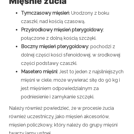
Mięśnie żucia
Tymczasowy mięsień
: Urodzony z boku
czaszki, nad kością czasową.
Przyśrodkowy mięsień pterygoidowy
:
połączone z dolną kością szczęki.
Boczny mięsień pterygoidowy
: pochodzi z
dolnej części kości sfenoidowej, w środkowej
części podstawy czaszki.
Masetero mięśni
: Jest to jeden z najsilniejszych
mięśni w ciele, może wywierać siłę do 90 kg i
jest mięśniem odpowiedzialnym za
podniesienie i zamykanie szczęki.
Należy również powiedzieć, że w procesie żucia
również uczestniczy, jako mięsień akcesoriów,
mięsień policzkowy, który należy do grupy mięśni
twarzy jamy ustnej.