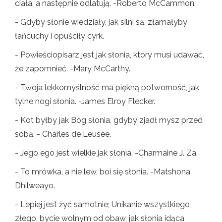
ciała, a następnie odlatują. -Roberto McCammon.
- Gdyby słonie wiedziały, jak silni są, złamałyby
łańcuchy i opuściły cyrk.
- Powieściopisarz jest jak słonia, który musi udawać,
że zapomnieć. -Mary McCarthy.
- Twoja lekkomyślność ma piękną potworność, jak
tylne nogi słonia. -James Elroy Flecker.
- Kot byłby jak Bóg słonia, gdyby zjadł mysz przed
sobą. - Charles de Leusee.
- Jego ego jest wielkie jak słonia. -Charmaine J. Za.
- To mrówka, a nie lew, boi się słonia. -Matshona
Dhilweayo.
- Lepiej jest żyć samotnie; Unikanie wszystkiego
złego, bycie wolnym od obaw, jak słonia idąca