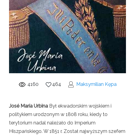
4160
464
Maksymilian Kępa
José María Urbina
Był ekwadorskim wojskiem i
politykiem urodzonym w 1808 roku, kiedy to
terytorium nadal należało do Imperium
Hiszpańskiego. W 1851 r. Został najwyższym szefem