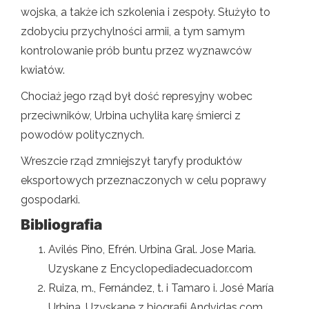
wojska, a także ich szkolenia i zespoły. Służyło to
zdobyciu przychylności armii, a tym samym
kontrolowanie prób buntu przez wyznawców
kwiatów.
Chociaż jego rząd był dość represyjny wobec
przeciwników, Urbina uchyliła karę śmierci z
powodów politycznych.
Wreszcie rząd zmniejszył taryfy produktów
eksportowych przeznaczonych w celu poprawy
gospodarki.
Bibliografia
Avilés Pino, Efrén. Urbina Gral. Jose Maria.
Uzyskane z Encyclopediadecuador.com
Ruiza, m., Fernández, t. i Tamaro i. José María
Urbina. Uzyskane z biografii Andvidas.com