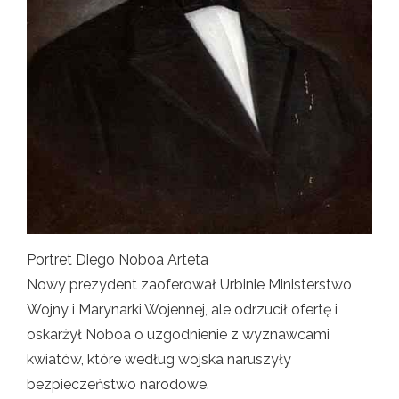
Portret Diego Noboa Arteta
Nowy prezydent zaoferował Urbinie Ministerstwo
Wojny i Marynarki Wojennej, ale odrzucił ofertę i
oskarżył Noboa o uzgodnienie z wyznawcami
kwiatów, które według wojska naruszyły
bezpieczeństwo narodowe.