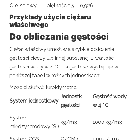
Olej sojowy
piętnaście.5
0,926
Przykłady użycia ciężaru
właściwego
Do obliczania gęstości
Ciężar właściwy umożliwia szybkie obliczenie
gęstości cieczy lub innej substancji z wartości
gęstości wody w 4 ° C. Ta gęstość występuje w
poniższej tabeli w różnych jednostkach:
Może ci służyć: turbidymetria
Jednostki
Gęstość wody
System jednostkowy
gęstości
w 4 ° C
System
kg/m3
1000 kg/m3
międzynarodowy (SI)
System CGS
G/CM3
1,00 g/cm3