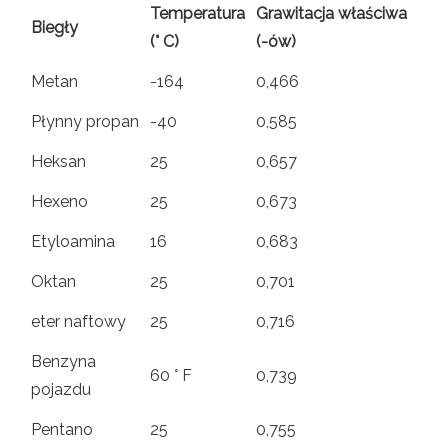
Temperatura
Grawitacja właściwa
Biegły
(° C)
(-ów)
Metan
-164
0,466
Płynny propan
-40
0,585
Heksan
25
0,657
Hexeno
25
0,673
Etyloamina
16
0,683
Oktan
25
0,701
eter naftowy
25
0,716
Benzyna
60 ° F
0,739
pojazdu
Pentano
25
0,755