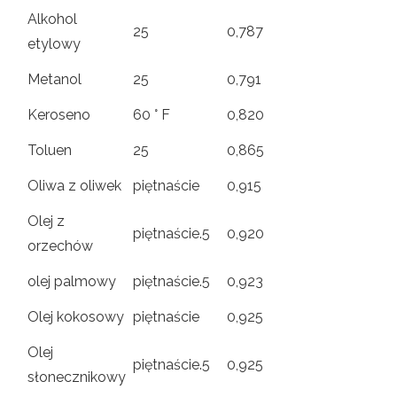
Alkohol
25
0,787
etylowy
Metanol
25
0,791
Keroseno
60 ° F
0,820
Toluen
25
0,865
Oliwa z oliwek
piętnaście
0,915
Olej z
piętnaście.5
0,920
orzechów
olej palmowy
piętnaście.5
0,923
Olej kokosowy
piętnaście
0,925
Olej
piętnaście.5
0,925
słonecznikowy