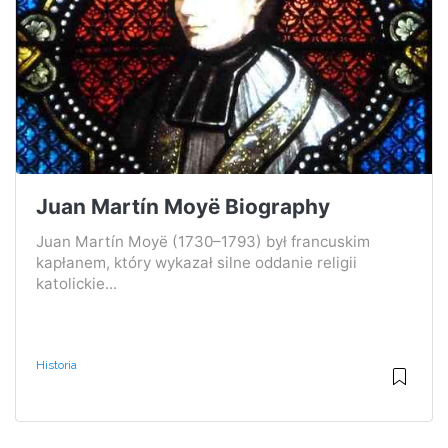
Juan Martín Moyë Biography
Juan Martín Moyë (1730–1793) był francuskim
kapłanem, który wykazał silne oddanie religii
katolickie...
Historia