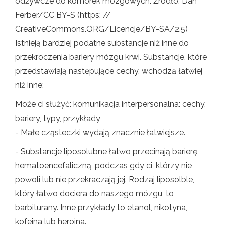
odżywcze do komórek mózgowych. Źródło: Dan
Ferber/CC BY-S (https: //
CreativeCommons.ORG/Licencje/BY-SA/2.5)
Istnieją bardziej podatne substancje niż inne do
przekroczenia bariery mózgu krwi. Substancje, które
przedstawiają następujące cechy, wchodzą łatwiej
niż inne:
Może ci służyć: komunikacja interpersonalna: cechy,
bariery, typy, przykłady
- Małe cząsteczki wydają znacznie łatwiejsze.
- Substancje liposolubne łatwo przecinają barierę
hematoencefaliczną, podczas gdy ci, którzy nie
powoli lub nie przekraczają jej. Rodzaj liposolble,
który łatwo dociera do naszego mózgu, to
barbiturany. Inne przykłady to etanol, nikotyna,
kofeina lub heroina.