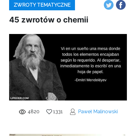
ZWROTY TEMATYCZNE
45 zwrotów o chemii
4820
1331
Paweł Malinowski