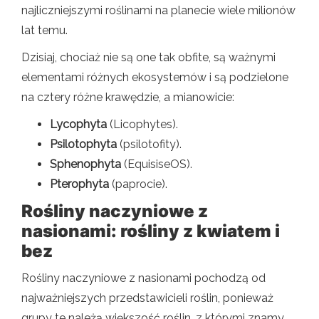
najliczniejszymi roślinami na planecie wiele milionów
lat temu.
Dzisiaj, chociaż nie są one tak obfite, są ważnymi
elementami różnych ekosystemów i są podzielone
na cztery różne krawędzie, a mianowicie:
Lycophyta
(Licophytes).
Psilotophyta
(psilotofity).
Sphenophyta
(EquisiseOS).
Pterophyta
(paprocie).
Rośliny naczyniowe z
nasionami: rośliny z kwiatem i
bez
Rośliny naczyniowe z nasionami pochodzą od
najważniejszych przedstawicieli roślin, ponieważ
grupy te należą większość roślin, z którymi znamy.