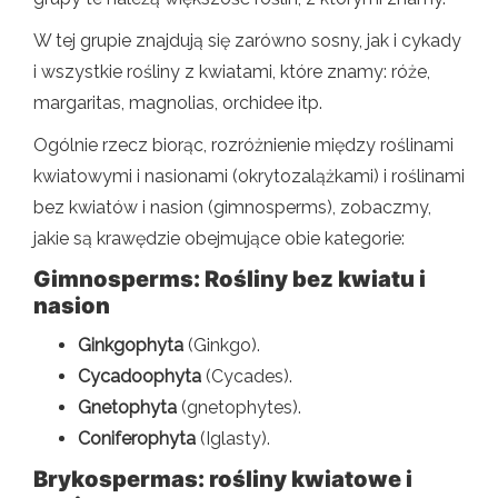
W tej grupie znajdują się zarówno sosny, jak i cykady
i wszystkie rośliny z kwiatami, które znamy: róże,
margaritas, magnolias, orchidee itp.
Ogólnie rzecz biorąc, rozróżnienie między roślinami
kwiatowymi i nasionami (okrytozalążkami) i roślinami
bez kwiatów i nasion (gimnosperms), zobaczmy,
jakie są krawędzie obejmujące obie kategorie:
Gimnosperms: Rośliny bez kwiatu i
nasion
Ginkgophyta
(Ginkgo).
Cycadoophyta
(Cycades).
Gnetophyta
(gnetophytes).
Coniferophyta
(Iglasty).
Brykospermas: rośliny kwiatowe i