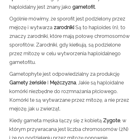
haploidalny jest znany jako
gametofit
.
Ogólnie mówimy, że sporofit jest podzielony przez
mejozę i wytwarza
zarodniki
Są to haploides (n), to
znaczy zarodniki, które mają połowę chromosomów
sporofitów. Zarodniki, gdy kiełkują, są podzielone
przez mitozę w celu wytworzenia haploidalnego
gametofitu.
Gametophyte jest odpowiedzialny za produkcję
Gamety żeńskie
I
Mężczyzna
, Jakie są haploidalne
komórki niezbędne do rozmnażania płciowego.
Komórki te są wytwarzane przez mitozę, a nie przez
mejozę, jak u zwierząt.
Kiedy gameta męska łączy się z kobietą
Zygote
, w
którym przywracana jest liczba chromosomów (2N)
i że po podzieleniu przez mitozę ponownie