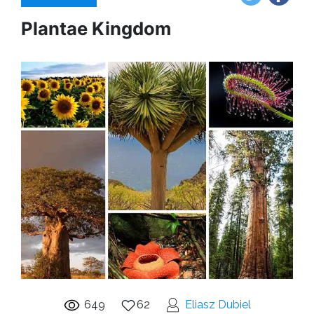
Plantae Kingdom
649
62
Eliasz Dubiel