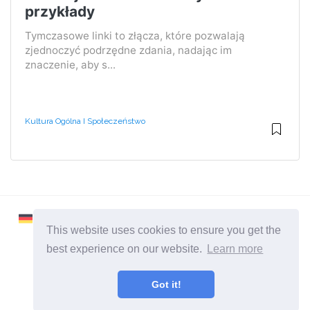
przykłady
Tymczasowe linki to złącza, które pozwalają
zjednoczyć podrzędne zdania, nadając im
znaczenie, aby s...
Kultura Ogólna I Społeczeństwo
This website uses cookies to ensure you get the
best experience on our website.
Learn more
2026 ©
Learnaboutworld
Got it!
Wszystkie kategorie
Strona dla ludzi, którzy chcą wiedzieć więcej