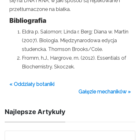
się na DNA i RNA, w jaki sposób są replikowane i
przetłumaczone na białka.
Bibliografia
Eldra p. Salomon; Linda r. Berg; Diana w. Martin
(2007). Biologia. Międzynarodowa edycja
studencka. Thomson Brooks/Cole.
Fromm, h.J., Hargrove, m. (2012). Essentials of
Biochemistry. Skoczek.
« Oddziały botaniki
Gałęzie mechaników »
Najlepsze Artykuły