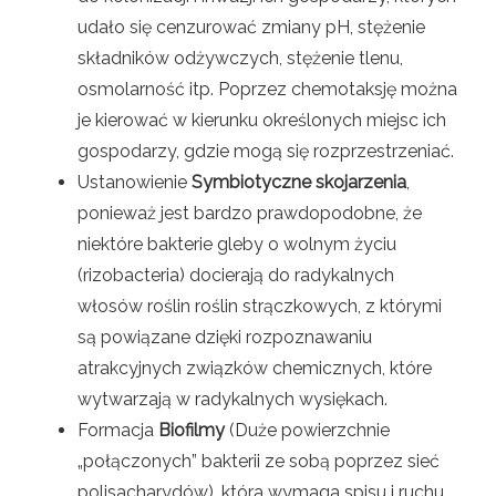
udało się cenzurować zmiany pH, stężenie
składników odżywczych, stężenie tlenu,
osmolarność itp. Poprzez chemotaksję można
je kierować w kierunku określonych miejsc ich
gospodarzy, gdzie mogą się rozprzestrzeniać.
Ustanowienie
Symbiotyczne skojarzenia
,
ponieważ jest bardzo prawdopodobne, że
niektóre bakterie gleby o wolnym życiu
(rizobacteria) docierają do radykalnych
włosów roślin roślin strączkowych, z którymi
są powiązane dzięki rozpoznawaniu
atrakcyjnych związków chemicznych, które
wytwarzają w radykalnych wysiękach.
Formacja
Biofilmy
(Duże powierzchnie
„połączonych” bakterii ze sobą poprzez sieć
polisacharydów), która wymaga spisu i ruchu