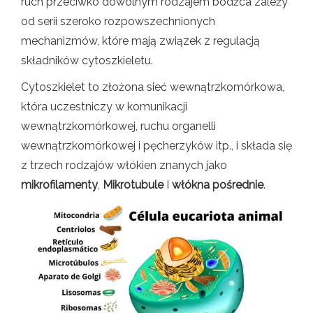
ruch przeciwko dowolnym rodzajem bodźca zależy
od serii szeroko rozpowszechnionych
mechanizmów, które mają związek z regulacją
składników cytoszkieletu.
Cytoszkielet to złożona sieć wewnątrzkomórkowa,
która uczestniczy w komunikacji
wewnątrzkomórkowej, ruchu organelli
wewnątrzkomórkowej i pęcherzyków itp., i składa się
z trzech rodzajów włókien znanych jako
mikrofilamenty
,
Mikrotubule
I
włókna pośrednie
.