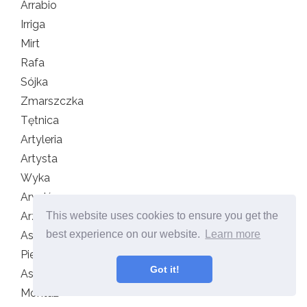
Arrabio
Irriga
Mirt
Rafa
Sójka
Zmarszczka
Tętnica
Artyleria
Artysta
Wyka
Arvejón
This website uses cookies to ensure you get the
Arzolla
best experience on our website.
Learn more
As
Piec
Got it!
Asadura
Montaż