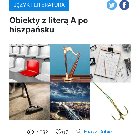
JĘZYK I LITERATURA
Obiekty z literą A po
hiszpańsku
4032
97
Eliasz Dubiel