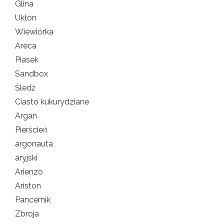
Glina
Ukłon
Wiewiórka
Areca
Piasek
Sandbox
Śledź
Ciasto kukurydziane
Argan
Pierścień
argonauta
aryjski
Arienzo
Ariston
Pancernik
Zbroja