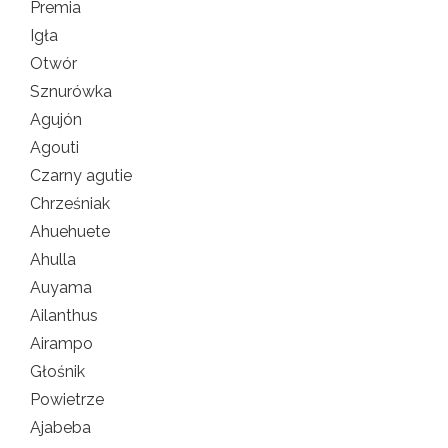
Premia
Igła
Otwór
Sznurówka
Agujón
Agouti
Czarny agutie
Chrześniak
Ahuehuete
Ahulla
Auyama
Ailanthus
Airampo
Głośnik
Powietrze
Ajabeba