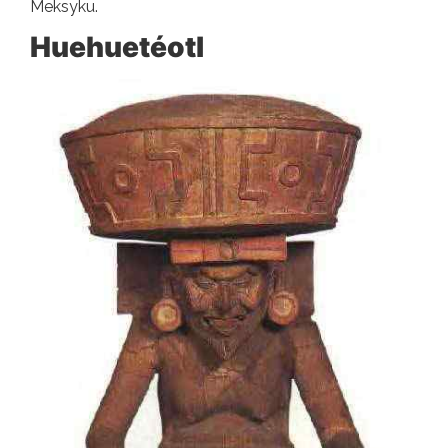
Meksyku.
Huehuetéotl