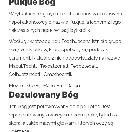
Pulque Bóg
W rytuałach religijnych Teotihuacanos zastosowano
napój alkoholowy o nazwie Pulque, a jednym z jego
najczęstszych reprezentacji był królik.
Według światopoglądu Teotihuacana istniała grupa
świętych królików, które spotkały się podczas
ceremonii. Niektóre z nich odpowiedziały na nazwy
MacuilTochtli, Texcatzonatl, Tepoztécatl,
Colhuatzincatl i Omethochtli.
Może ci służyć: Mario Pani Darqui
Dezulowany Bóg
Ten Bóg jest porównywany do Xipe Totec. Jest
reprezentowany krwawym nożem i pokryty ludzką
skórą, a także małymi głowami, których oczy są
uderzane.