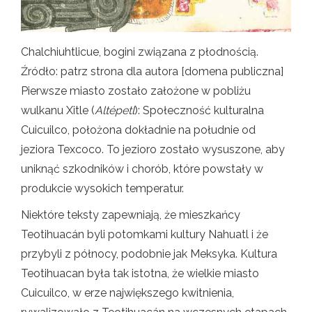
Chalchiuhtlicue, bogini związana z płodnością.
Źródło: patrz strona dla autora [domena publiczna]
Pierwsze miasto zostało założone w pobliżu
wulkanu Xitle (
Altépetl
): Społeczność kulturalna
Cuicuilco, położona dokładnie na południe od
jeziora Texcoco. To jezioro zostało wysuszone, aby
uniknąć szkodników i chorób, które powstały w
produkcie wysokich temperatur.
Niektóre teksty zapewniają, że mieszkańcy
Teotihuacán byli potomkami kultury Nahuatl i że
przybyli z północy, podobnie jak Meksyka. Kultura
Teotihuacan była tak istotna, że ​​wielkie miasto
Cuicuilco, w erze największego kwitnienia,