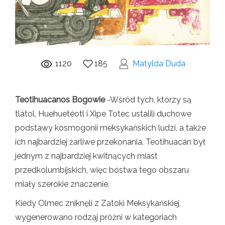
1120
185
Matylda Duda
Teotihuacanos Bogowie
-Wśród tych, którzy są
tlátol, Huehuetéotl i Xipe Totec ustalili duchowe
podstawy kosmogonii meksykańskich ludzi, a także
ich najbardziej żarliwe przekonania. Teotihuacán był
jednym z najbardziej kwitnących miast
przedkolumbijskich, więc bóstwa tego obszaru
miały szerokie znaczenie.
Kiedy Olmec zniknęli z Zatoki Meksykańskiej,
wygenerowano rodzaj próżni w kategoriach