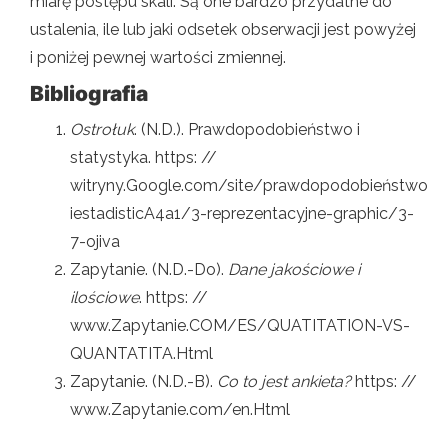
miarę postępu skali. Są one bardzo przydatne do
ustalenia, ile lub jaki odsetek obserwacji jest powyżej
i poniżej pewnej wartości zmiennej.
Bibliografia
Ostrołuk
. (N.D.). Prawdopodobieństwo i
statystyka. https: //
witryny.Google.com/site/prawdopodobieństwo
iestadisticA4a1/3-reprezentacyjne-graphic/3-
7-ojiva
Zapytanie. (N.D.-Do).
Dane jakościowe i
ilościowe
. https: //
www.Zapytanie.COM/ES/QUATITATION-VS-
QUANTATITA.Html
Zapytanie. (N.D.-B).
Co to jest ankieta?
https: //
www.Zapytanie.com/en.Html