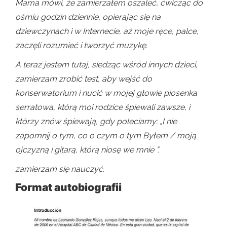
Mama mówi, że zamierzałem oszaleć, ćwicząc do
ośmiu godzin dziennie, opierając się na
dziewczynach i w Internecie, aż moje ręce, palce,
zaczęli rozumieć i tworzyć muzykę.
A teraz jestem tutaj, siedząc wśród innych dzieci,
zamierzam zrobić test, aby wejść do
konserwatorium i nucić w mojej głowie piosenka
serratowa, którą moi rodzice śpiewali zawsze, i
którzy znów śpiewają, gdy poleciamy: „I nie
zapomnij o tym, co o czym o tym Byłem / moją
ojczyzną i gitarą, którą niosę we mnie ”.
zamierzam się nauczyć.
Format autobiografii