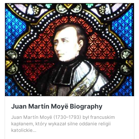
Juan Martín Moyë Biography
Juan Martín Moyë (1730–1793) był francuskim
kapłanem, który wykazał silne oddanie religii
katolickie...