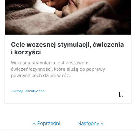
Cele wczesnej stymulacji, ćwiczenia
i korzyści
Wczesna stymulacja jest zestawem
ćwiczeń/czynności, które służą do poprawy
pewnych cech dzieci w róż...
Zwroty Tematyczne
« Poprzedni
Następny »