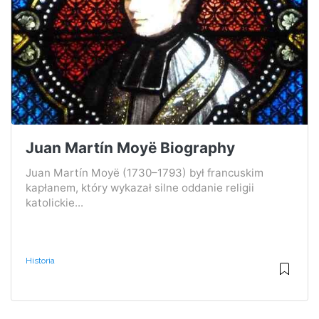
Juan Martín Moyë Biography
Juan Martín Moyë (1730–1793) był francuskim
kapłanem, który wykazał silne oddanie religii
katolickie...
Historia