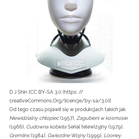
D J Shin [CC BY-SA 3.0 (https: //
creativeCommons.Org/licencje/by-sa/3.0)]
Od tego czasu pojawił się w produkcjach takich jak
Niewidzialny chłopiec
(1957),
Zagubieni w kosmosie
(1966),
Cudowna kobieta
Serial telewizyjny (1979),
Gremlins
(1984),
Gwiezdne Wojny
(1999),
Looney