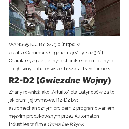
WANG65 [CC BY-SA 3.0 (https: //
creativeCommons.Org/licencje/by-sa/3.0)]
Charakteryzuje się silnym charakterem moralnym.
To główny bohater wszechświata Transformers.
R2-D2 (
Gwiezdne Wojny
)
Znany również jako „Arturito” dla Latynosów za to,
jak brzmi jej wymowa. R2-D2 był
astromechanicznym droidem z programowaniem
męskim produkowanym przez Automaton
Industries w filmie
Gwiezdne Wojny
.