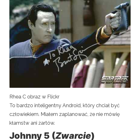
Rhea C obraz w Flickr
To bardzo inteligentny Android, który chciał być
człowiekiem. Miałem zaplanować, że nie mówię
kłamstw ani żartów.
Johnny 5 (
Zwarcie
)