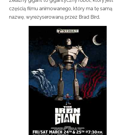
Żelazny gigant to gigantyczny robot, który jest
częścią filmu animowanego, który ma tę samą
nazwę, wyreżyserowaną przez Brad Bird.